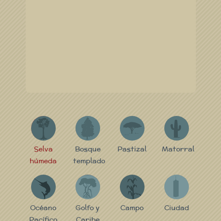
S
B
P
M
Selva
Bosque
Pastizal
Matorral
húmeda
templado
P
GC
C
C
Océano
Golfo y
Campo
Ciudad
Pacífico
Caribe