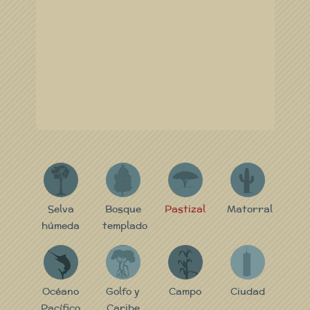
S
B
P
M
Selva
Bosque
Pastizal
Matorral
húmeda
templado
P
GC
C
C
Océano
Golfo y
Campo
Ciudad
Pacífico
Caribe