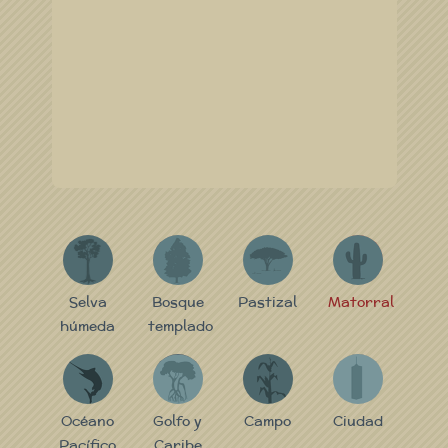
S
B
P
M
Selva
Bosque
Pastizal
Matorral
húmeda
templado
P
GC
C
C
Océano
Golfo y
Campo
Ciudad
Pacífico
Caribe