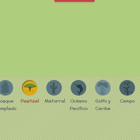
B
P
M
P
GC
C
osque
Pastizal
Matorral
Océano
Golfo y
Campo
emplado
Pacífico
Caribe