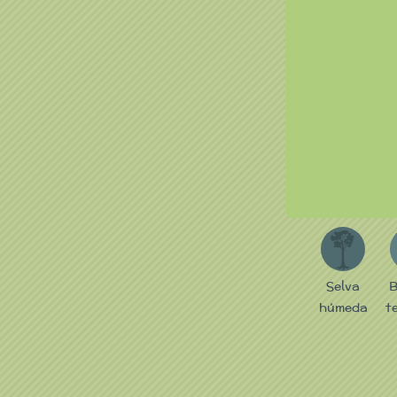
S
Selva
B
húmeda
t