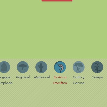
B
P
M
P
GC
C
osque
Pastizal
Matorral
Océano
Golfo y
Campo
emplado
Pacífico
Caribe