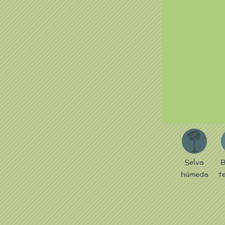
S
Selva
B
húmeda
t