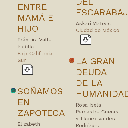
DEL
ENTRE
ESCARABA
MAMÁ E
Askari Mateos
HIJO
Ciudad de México
Erándira Valle
Padilla
Baja California
LA GRAN
Sur
DEUDA
DE LA
SOÑAMOS
HUMANIDA
EN
Rosa Isela
ZAPOTECA
Percastre Cuenca
y Tlanex Valdés
Elizabeth
Rodríguez