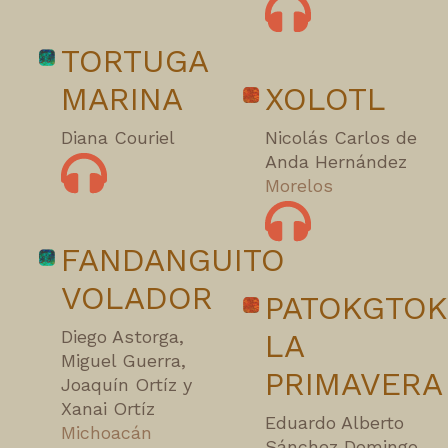
TORTUGA
MARINA
XOLOTL
Diana Couriel
Nicolás Carlos de
Anda Hernández
Morelos
FANDANGUITO
VOLADOR
PATOKGTO
Diego Astorga,
LA
Miguel Guerra,
PRIMAVERA
Joaquín Ortíz y
Xanai Ortíz
Eduardo Alberto
Michoacán
Sánchez Domingo