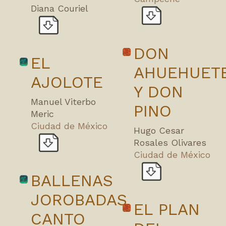
Diana Couriel
DON
EL
AHUEHUET
AJOLOTE
Y DON
Manuel Viterbo
PINO
Meric
Ciudad de México
Hugo Cesar
Rosales Olivares
Ciudad de México
BALLENAS
JOROBADAS
EL PLAN
CANTO